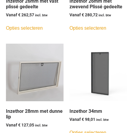
Inzethor 26mm met vast
Inzethor 26mm met
plissé gedeelte
zwevend Plissé gedeelte
Vanaf
€
262,57
Vanaf
€
280,72
incl. btw
incl. btw
Opties selecteren
Opties selecteren
Inzethor 28mm met dunne
Inzethor 34mm
lip
Vanaf
€
98,01
incl. btw
Vanaf
€
127,05
incl. btw
Opties selecteren