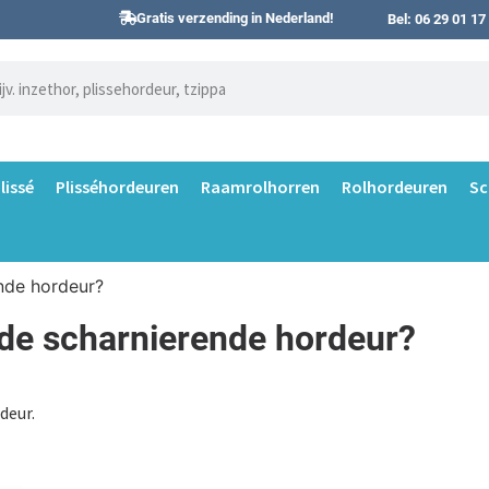
Gratis verzending in Nederland!
Bel: 06 29 01 17
lissé
Plisséhordeuren
Raamrolhorren
Rolhordeuren
Sc
nde hordeur?
de scharnierende hordeur?
deur.