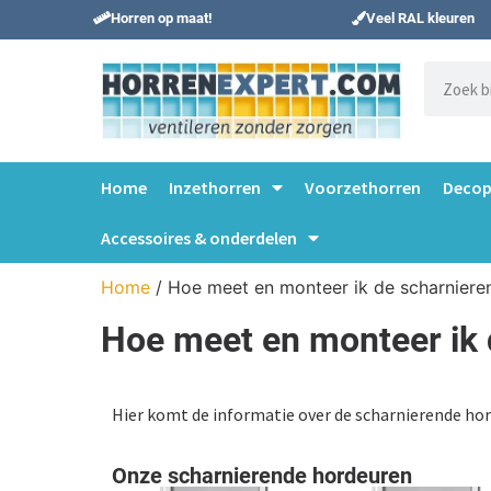
Horren op maat!
Veel RAL kleuren
Home
Inzethorren
Voorzethorren
Decop
Accessoires & onderdelen
Home
/ Hoe meet en monteer ik de scharniere
Hoe meet en monteer ik 
Hier komt de informatie over de scharnierende hor
Onze scharnierende hordeuren