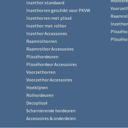
monter
Inzethor standaard
Voorzet
Inzethorren geschikt voor PKVW
Raamrol
Inzethorren met plissé
Inzethor
Inzethor met rolhor
Plissého
Inzethor Accessoires
Plissého
Raamrolhorren
Raamrolhor Accessoires
Plisséhordeuren
Plisséhordeur Accessoires
Voorzethorren
Voorzethor Accessoires
Hoeklijnen
Rolhordeuren
Decoplissé
Scharnierende hordeuren
Accessoires & onderdelen